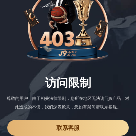
访问限制
尊敬的用户，由于相关法律限制，您所在地区无法访问J9产品，对
此造成的不便，我们深表歉意，您如有疑问请联系客服。
联系客服